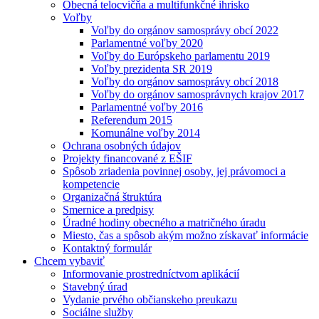
Obecná telocvičňa a multifunkčné ihrisko
Voľby
Voľby do orgánov samosprávy obcí 2022
Parlamentné voľby 2020
Voľby do Európskeho parlamentu 2019
Voľby prezidenta SR 2019
Voľby do orgánov samosprávy obcí 2018
Voľby do orgánov samosprávnych krajov 2017
Parlamentné voľby 2016
Referendum 2015
Komunálne voľby 2014
Ochrana osobných údajov
Projekty financované z EŠIF
Spôsob zriadenia povinnej osoby, jej právomoci a
kompetencie
Organizačná štruktúra
Smernice a predpisy
Úradné hodiny obecného a matričného úradu
Miesto, čas a spôsob akým možno získavať informácie
Kontaktný formulár
Chcem vybaviť
Informovanie prostredníctvom aplikácií
Stavebný úrad
Vydanie prvého občianskeho preukazu
Sociálne služby