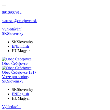
0910907912
starosta@cecejovce.sk
Vyhledávání
SK
Slovensky
SK
Slovensky
EN
English
HU
Magyar
Obec
Čečejovce
Obec
Čečejovce
1317
Verze pro seniory
SK
Slovensky
SK
Slovensky
EN
English
HU
Magyar
Vyhledávání