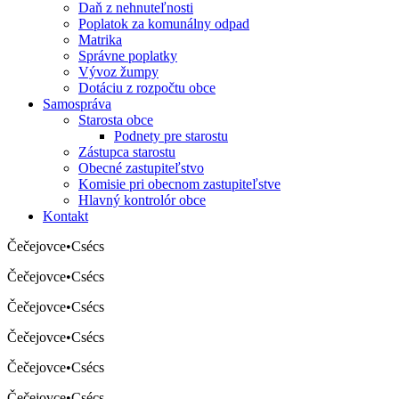
Daň z nehnuteľnosti
Poplatok za komunálny odpad
Matrika
Správne poplatky
Vývoz žumpy
Dotáciu z rozpočtu obce
Samospráva
Starosta obce
Podnety pre starostu
Zástupca starostu
Obecné zastupiteľstvo
Komisie pri obecnom zastupiteľstve
Hlavný kontrolór obce
Kontakt
Čečejovce
•
Csécs
Čečejovce
•
Csécs
Čečejovce
•
Csécs
Čečejovce
•
Csécs
Čečejovce
•
Csécs
Čečejovce
•
Csécs