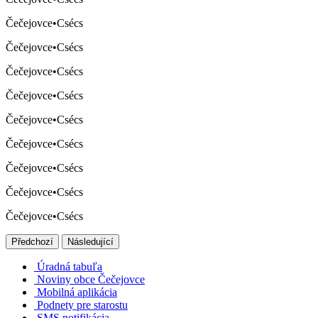
Čečejovce
•
Csécs
Čečejovce
•
Csécs
Čečejovce
•
Csécs
Čečejovce
•
Csécs
Čečejovce
•
Csécs
Čečejovce
•
Csécs
Čečejovce
•
Csécs
Čečejovce
•
Csécs
Čečejovce
•
Csécs
Předchozí
Následující
Úradná tabuľa
Noviny obce Čečejovce
Mobilná aplikácia
Podnety pre starostu
SMS notifikácia