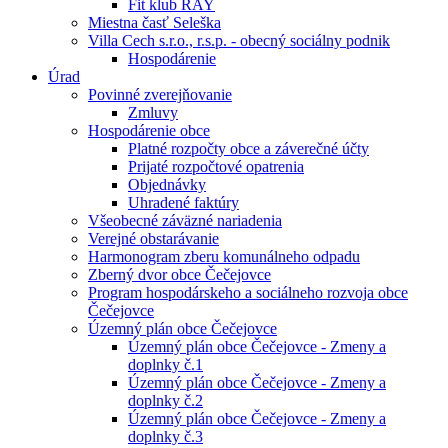
Fit klub RAY
Miestna časť Seleška
Villa Cech s.r.o., r.s.p. - obecný sociálny podnik
Hospodárenie
Úrad
Povinné zverejňovanie
Zmluvy
Hospodárenie obce
Platné rozpočty obce a záverečné účty
Prijaté rozpočtové opatrenia
Objednávky
Uhradené faktúry
Všeobecné záväzné nariadenia
Verejné obstarávanie
Harmonogram zberu komunálneho odpadu
Zberný dvor obce Čečejovce
Program hospodárskeho a sociálneho rozvoja obce
Čečejovce
Územný plán obce Čečejovce
Územný plán obce Čečejovce - Zmeny a
doplnky č.1
Územný plán obce Čečejovce - Zmeny a
doplnky č.2
Územný plán obce Čečejovce - Zmeny a
doplnky č.3