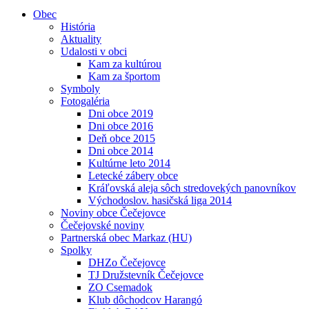
Obec
História
Aktuality
Udalosti v obci
Kam za kultúrou
Kam za športom
Symboly
Fotogaléria
Dni obce 2019
Dni obce 2016
Deň obce 2015
Dni obce 2014
Kultúrne leto 2014
Letecké zábery obce
Kráľovská aleja sôch stredovekých panovníkov
Východoslov. hasičská liga 2014
Noviny obce Čečejovce
Čečejovské noviny
Partnerská obec Markaz (HU)
Spolky
DHZo Čečejovce
TJ Družstevník Čečejovce
ZO Csemadok
Klub dôchodcov Harangó