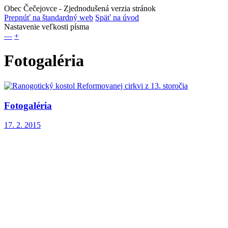
Obec Čečejovce
- Zjednodušená verzia stránok
Prepnúť na štandardný web
Späť na úvod
Nastavenie veľkosti písma
—
+
Fotogaléria
Fotogaléria
17. 2. 2015