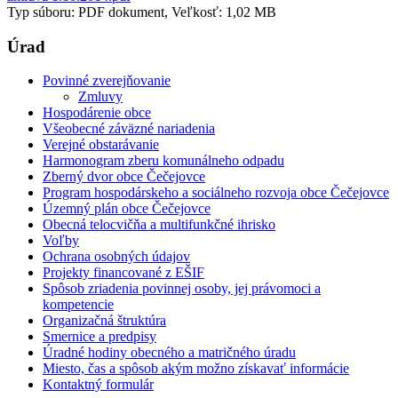
Typ súboru: PDF dokument, Veľkosť: 1,02 MB
Úrad
Povinné zverejňovanie
Zmluvy
Hospodárenie obce
Všeobecné záväzné nariadenia
Verejné obstarávanie
Harmonogram zberu komunálneho odpadu
Zberný dvor obce Čečejovce
Program hospodárskeho a sociálneho rozvoja obce Čečejovce
Územný plán obce Čečejovce
Obecná telocvičňa a multifunkčné ihrisko
Voľby
Ochrana osobných údajov
Projekty financované z EŠIF
Spôsob zriadenia povinnej osoby, jej právomoci a
kompetencie
Organizačná štruktúra
Smernice a predpisy
Úradné hodiny obecného a matričného úradu
Miesto, čas a spôsob akým možno získavať informácie
Kontaktný formulár