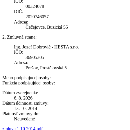
IČO:
00324078
DIČ:
2020746057
Adresa:
Čečejovce, Buzická 55
2. Zmluvná strana:
Ing. Jozef Dobrovič - HESTA s.r.o.
IČO:
36905305
Adresa:
Prešov, Prostějovská 5
Meno podpisujúcej osoby:
Funkcia podpisujúcej osoby:
Dátum zverejnenia:
6. 8. 2026
Dátum účinnosti zmluvy:
13. 10. 2014
Platnosť zmluvy do:
Neuvedené
zmluva 1.10.2014.pdf