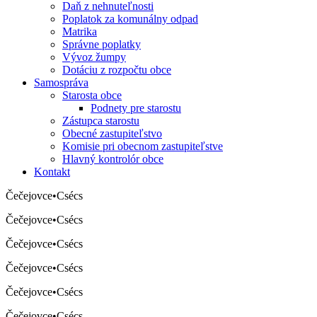
Daň z nehnuteľnosti
Poplatok za komunálny odpad
Matrika
Správne poplatky
Vývoz žumpy
Dotáciu z rozpočtu obce
Samospráva
Starosta obce
Podnety pre starostu
Zástupca starostu
Obecné zastupiteľstvo
Komisie pri obecnom zastupiteľstve
Hlavný kontrolór obce
Kontakt
Čečejovce
•
Csécs
Čečejovce
•
Csécs
Čečejovce
•
Csécs
Čečejovce
•
Csécs
Čečejovce
•
Csécs
Čečejovce
•
Csécs