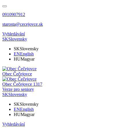
0910907912
starosta@cecejovce.sk
Vyhledávání
SK
Slovensky
SK
Slovensky
EN
English
HU
Magyar
Obec
Čečejovce
Obec
Čečejovce
1317
Verze pro seniory
SK
Slovensky
SK
Slovensky
EN
English
HU
Magyar
Vyhledávání