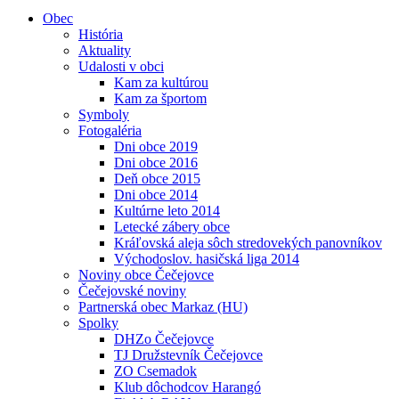
Obec
História
Aktuality
Udalosti v obci
Kam za kultúrou
Kam za športom
Symboly
Fotogaléria
Dni obce 2019
Dni obce 2016
Deň obce 2015
Dni obce 2014
Kultúrne leto 2014
Letecké zábery obce
Kráľovská aleja sôch stredovekých panovníkov
Východoslov. hasičská liga 2014
Noviny obce Čečejovce
Čečejovské noviny
Partnerská obec Markaz (HU)
Spolky
DHZo Čečejovce
TJ Družstevník Čečejovce
ZO Csemadok
Klub dôchodcov Harangó