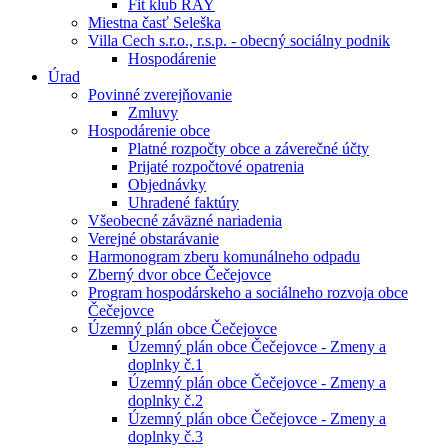
Fit klub RAY
Miestna časť Seleška
Villa Cech s.r.o., r.s.p. - obecný sociálny podnik
Hospodárenie
Úrad
Povinné zverejňovanie
Zmluvy
Hospodárenie obce
Platné rozpočty obce a záverečné účty
Prijaté rozpočtové opatrenia
Objednávky
Uhradené faktúry
Všeobecné záväzné nariadenia
Verejné obstarávanie
Harmonogram zberu komunálneho odpadu
Zberný dvor obce Čečejovce
Program hospodárskeho a sociálneho rozvoja obce
Čečejovce
Územný plán obce Čečejovce
Územný plán obce Čečejovce - Zmeny a
doplnky č.1
Územný plán obce Čečejovce - Zmeny a
doplnky č.2
Územný plán obce Čečejovce - Zmeny a
doplnky č.3