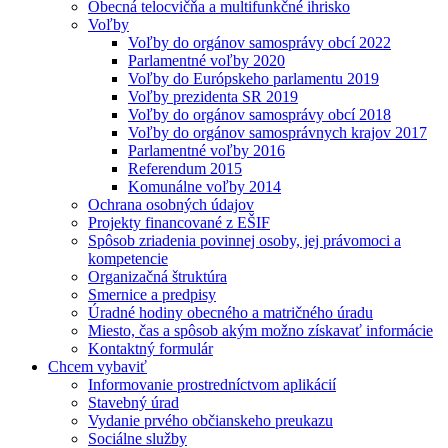
Obecná telocvičňa a multifunkčné ihrisko
Voľby
Voľby do orgánov samosprávy obcí 2022
Parlamentné voľby 2020
Voľby do Európskeho parlamentu 2019
Voľby prezidenta SR 2019
Voľby do orgánov samosprávy obcí 2018
Voľby do orgánov samosprávnych krajov 2017
Parlamentné voľby 2016
Referendum 2015
Komunálne voľby 2014
Ochrana osobných údajov
Projekty financované z EŠIF
Spôsob zriadenia povinnej osoby, jej právomoci a
kompetencie
Organizačná štruktúra
Smernice a predpisy
Úradné hodiny obecného a matričného úradu
Miesto, čas a spôsob akým možno získavať informácie
Kontaktný formulár
Chcem vybaviť
Informovanie prostredníctvom aplikácií
Stavebný úrad
Vydanie prvého občianskeho preukazu
Sociálne služby