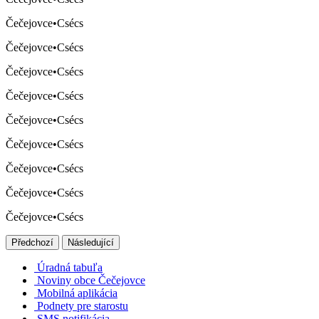
Čečejovce
•
Csécs
Čečejovce
•
Csécs
Čečejovce
•
Csécs
Čečejovce
•
Csécs
Čečejovce
•
Csécs
Čečejovce
•
Csécs
Čečejovce
•
Csécs
Čečejovce
•
Csécs
Čečejovce
•
Csécs
Předchozí
Následující
Úradná tabuľa
Noviny obce Čečejovce
Mobilná aplikácia
Podnety pre starostu
SMS notifikácia