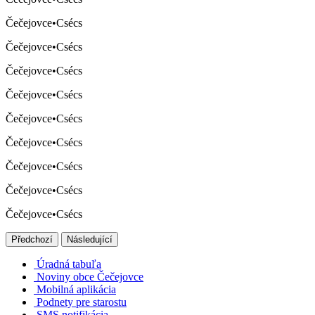
Čečejovce
•
Csécs
Čečejovce
•
Csécs
Čečejovce
•
Csécs
Čečejovce
•
Csécs
Čečejovce
•
Csécs
Čečejovce
•
Csécs
Čečejovce
•
Csécs
Čečejovce
•
Csécs
Čečejovce
•
Csécs
Předchozí
Následující
Úradná tabuľa
Noviny obce Čečejovce
Mobilná aplikácia
Podnety pre starostu
SMS notifikácia