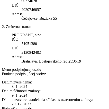
00324078
DIČ:
2020746057
Adresa:
Čečejovce, Buzická 55
2. Zmluvná strana:
PROGRANT, s.r.o.
IČO:
51951380
DIČ:
2120842482
Adresa:
Bratislava, Dostojevského rad 2550/19
Meno podpisujúcej osoby:
Funkcia podpisujúcej osoby:
Dátum zverejnenia:
8. 1. 2024
Dátum účinnosti zmluvy:
9. 1. 2024
Dátum uzatvorenia/udelenia súhlasu s uzatvorením zmluvy:
29. 12. 2023
Platnosť zmluvy do: