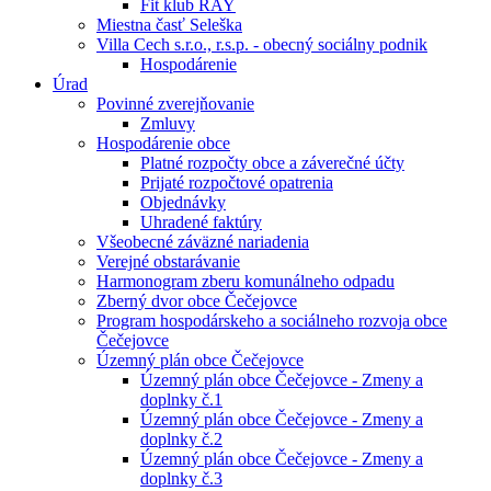
Fit klub RAY
Miestna časť Seleška
Villa Cech s.r.o., r.s.p. - obecný sociálny podnik
Hospodárenie
Úrad
Povinné zverejňovanie
Zmluvy
Hospodárenie obce
Platné rozpočty obce a záverečné účty
Prijaté rozpočtové opatrenia
Objednávky
Uhradené faktúry
Všeobecné záväzné nariadenia
Verejné obstarávanie
Harmonogram zberu komunálneho odpadu
Zberný dvor obce Čečejovce
Program hospodárskeho a sociálneho rozvoja obce
Čečejovce
Územný plán obce Čečejovce
Územný plán obce Čečejovce - Zmeny a
doplnky č.1
Územný plán obce Čečejovce - Zmeny a
doplnky č.2
Územný plán obce Čečejovce - Zmeny a
doplnky č.3