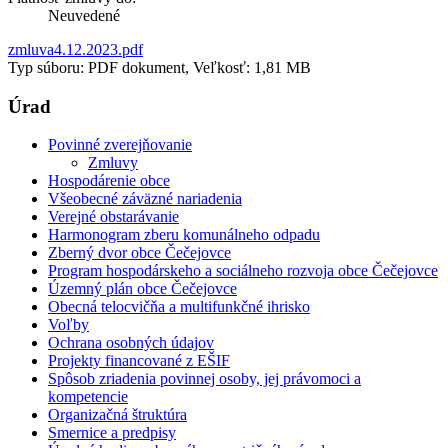
Neuvedené
zmluva4.12.2023.pdf
Typ súboru: PDF dokument, Veľkosť: 1,81 MB
Úrad
Povinné zverejňovanie
Zmluvy
Hospodárenie obce
Všeobecné záväzné nariadenia
Verejné obstarávanie
Harmonogram zberu komunálneho odpadu
Zberný dvor obce Čečejovce
Program hospodárskeho a sociálneho rozvoja obce Čečejovce
Územný plán obce Čečejovce
Obecná telocvičňa a multifunkčné ihrisko
Voľby
Ochrana osobných údajov
Projekty financované z EŠIF
Spôsob zriadenia povinnej osoby, jej právomoci a
kompetencie
Organizačná štruktúra
Smernice a predpisy