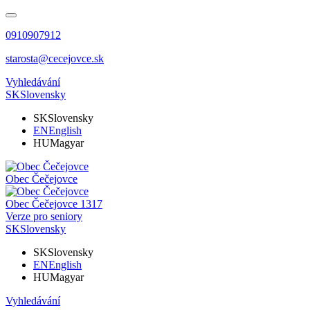
0910907912
starosta@cecejovce.sk
Vyhledávání
SK
Slovensky
SK
Slovensky
EN
English
HU
Magyar
Obec
Čečejovce
Obec
Čečejovce
1317
Verze pro seniory
SK
Slovensky
SK
Slovensky
EN
English
HU
Magyar
Vyhledávání