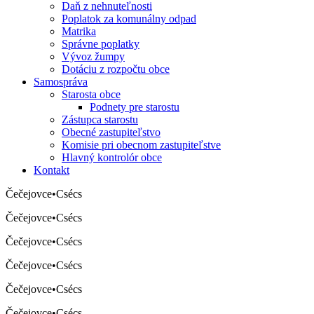
Daň z nehnuteľnosti
Poplatok za komunálny odpad
Matrika
Správne poplatky
Vývoz žumpy
Dotáciu z rozpočtu obce
Samospráva
Starosta obce
Podnety pre starostu
Zástupca starostu
Obecné zastupiteľstvo
Komisie pri obecnom zastupiteľstve
Hlavný kontrolór obce
Kontakt
Čečejovce
•
Csécs
Čečejovce
•
Csécs
Čečejovce
•
Csécs
Čečejovce
•
Csécs
Čečejovce
•
Csécs
Čečejovce
•
Csécs