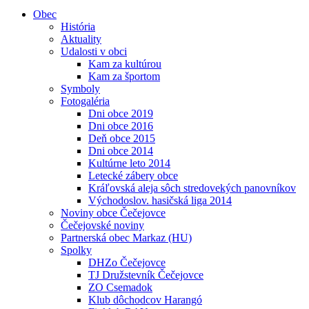
Obec
História
Aktuality
Udalosti v obci
Kam za kultúrou
Kam za športom
Symboly
Fotogaléria
Dni obce 2019
Dni obce 2016
Deň obce 2015
Dni obce 2014
Kultúrne leto 2014
Letecké zábery obce
Kráľovská aleja sôch stredovekých panovníkov
Východoslov. hasičská liga 2014
Noviny obce Čečejovce
Čečejovské noviny
Partnerská obec Markaz (HU)
Spolky
DHZo Čečejovce
TJ Družstevník Čečejovce
ZO Csemadok
Klub dôchodcov Harangó