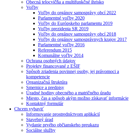
Obecná telocvičňa a multifunkčné ihrisko
Voľby
Voľby do orgánov samosprávy obcí 2022
Parlamentné voľby 2020
Voľby do Európskeho parlamentu 2019
Voľby prezidenta SR 2019
Voľby do orgánov samosprávy obcí 2018
Voľby do orgánov samosprávnych krajov 2017
Parlamentné voľby 2016
Referendum 2015
Komunálne voľby 2014
Ochrana osobných údajov
Projekty financované z EŠIF
Spôsob zriadenia povinnej osoby, jej právomoci a
kompetencie
Organizačná štruktúra
Smernice a predpisy
Úradné hodiny obecného a matričného úradu
Miesto, čas a spôsob akým možno získavať informácie
Kontaktný formulár
Chcem vybaviť
Informovanie prostredníctvom aplikácií
Stavebný úrad
Vydanie prvého občianskeho preukazu
Sociálne služby