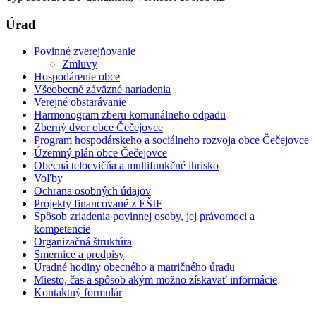
Úrad
Povinné zverejňovanie
Zmluvy
Hospodárenie obce
Všeobecné záväzné nariadenia
Verejné obstarávanie
Harmonogram zberu komunálneho odpadu
Zberný dvor obce Čečejovce
Program hospodárskeho a sociálneho rozvoja obce Čečejovce
Územný plán obce Čečejovce
Obecná telocvičňa a multifunkčné ihrisko
Voľby
Ochrana osobných údajov
Projekty financované z EŠIF
Spôsob zriadenia povinnej osoby, jej právomoci a
kompetencie
Organizačná štruktúra
Smernice a predpisy
Úradné hodiny obecného a matričného úradu
Miesto, čas a spôsob akým možno získavať informácie
Kontaktný formulár