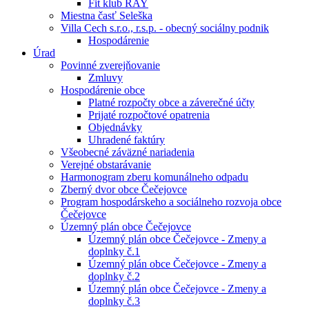
Fit klub RAY
Miestna časť Seleška
Villa Cech s.r.o., r.s.p. - obecný sociálny podnik
Hospodárenie
Úrad
Povinné zverejňovanie
Zmluvy
Hospodárenie obce
Platné rozpočty obce a záverečné účty
Prijaté rozpočtové opatrenia
Objednávky
Uhradené faktúry
Všeobecné záväzné nariadenia
Verejné obstarávanie
Harmonogram zberu komunálneho odpadu
Zberný dvor obce Čečejovce
Program hospodárskeho a sociálneho rozvoja obce
Čečejovce
Územný plán obce Čečejovce
Územný plán obce Čečejovce - Zmeny a
doplnky č.1
Územný plán obce Čečejovce - Zmeny a
doplnky č.2
Územný plán obce Čečejovce - Zmeny a
doplnky č.3