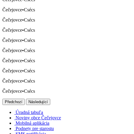
Čečejovce
•
Csécs
Čečejovce
•
Csécs
Čečejovce
•
Csécs
Čečejovce
•
Csécs
Čečejovce
•
Csécs
Čečejovce
•
Csécs
Čečejovce
•
Csécs
Čečejovce
•
Csécs
Čečejovce
•
Csécs
Předchozí
Následující
Úradná tabuľa
Noviny obce Čečejovce
Mobilná aplikácia
Podnety pre starostu
SMS notifikácia