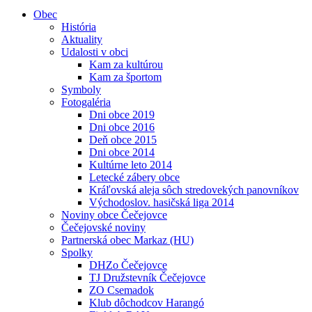
Obec
História
Aktuality
Udalosti v obci
Kam za kultúrou
Kam za športom
Symboly
Fotogaléria
Dni obce 2019
Dni obce 2016
Deň obce 2015
Dni obce 2014
Kultúrne leto 2014
Letecké zábery obce
Kráľovská aleja sôch stredovekých panovníkov
Východoslov. hasičská liga 2014
Noviny obce Čečejovce
Čečejovské noviny
Partnerská obec Markaz (HU)
Spolky
DHZo Čečejovce
TJ Družstevník Čečejovce
ZO Csemadok
Klub dôchodcov Harangó