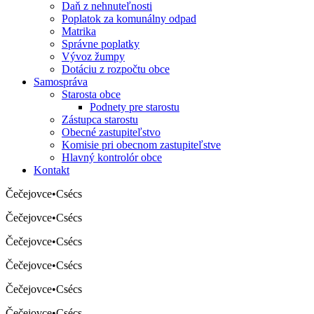
Daň z nehnuteľnosti
Poplatok za komunálny odpad
Matrika
Správne poplatky
Vývoz žumpy
Dotáciu z rozpočtu obce
Samospráva
Starosta obce
Podnety pre starostu
Zástupca starostu
Obecné zastupiteľstvo
Komisie pri obecnom zastupiteľstve
Hlavný kontrolór obce
Kontakt
Čečejovce
•
Csécs
Čečejovce
•
Csécs
Čečejovce
•
Csécs
Čečejovce
•
Csécs
Čečejovce
•
Csécs
Čečejovce
•
Csécs