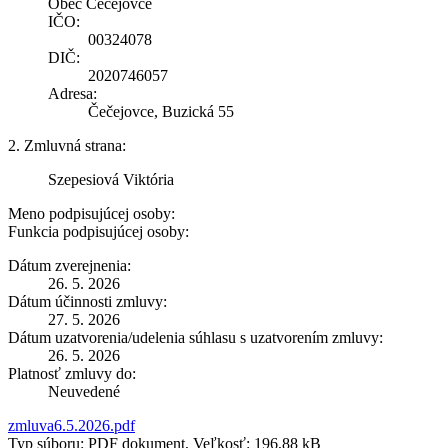
Obec Čečejovce
IČO:
00324078
DIČ:
2020746057
Adresa:
Čečejovce, Buzická 55
2. Zmluvná strana:
Szepesiová Viktória
Meno podpisujúcej osoby:
Funkcia podpisujúcej osoby:
Dátum zverejnenia:
26. 5. 2026
Dátum účinnosti zmluvy:
27. 5. 2026
Dátum uzatvorenia/udelenia súhlasu s uzatvorením zmluvy:
26. 5. 2026
Platnosť zmluvy do:
Neuvedené
zmluva6.5.2026.pdf
Typ súboru: PDF dokument, Veľkosť: 196,88 kB