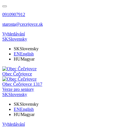
0910907912
starosta@cecejovce.sk
Vyhledávání
SK
Slovensky
SK
Slovensky
EN
English
HU
Magyar
Obec
Čečejovce
Obec
Čečejovce
1317
Verze pro seniory
SK
Slovensky
SK
Slovensky
EN
English
HU
Magyar
Vyhledávání