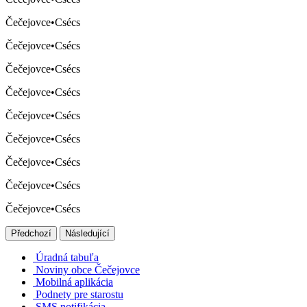
Čečejovce
•
Csécs
Čečejovce
•
Csécs
Čečejovce
•
Csécs
Čečejovce
•
Csécs
Čečejovce
•
Csécs
Čečejovce
•
Csécs
Čečejovce
•
Csécs
Čečejovce
•
Csécs
Čečejovce
•
Csécs
Předchozí
Následující
Úradná tabuľa
Noviny obce Čečejovce
Mobilná aplikácia
Podnety pre starostu
SMS notifikácia