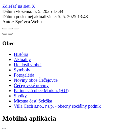
Zdieľať na sieti X
Dátum vloženia:
5. 5. 2025 13:44
Dátum poslednej aktualizácie:
5. 5. 2025 13:48
Autor:
Správca Webu
Obec
História
Aktuality
Udalosti v obci
Symboly
Fotogaléria
Noviny obce Čečejovce
Čečejovské noviny
Partnerská obec Markaz (HU)
Spolky
Miestna časť Seleška
Villa Cech s.r.o., r.s.p. - obecný sociálny podnik
Mobilná aplikácia