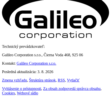
Technický prevádzkovateľ:
Galileo Corporation s.r.o., Čierna Voda 468, 925 06
Kontakt:
Galileo Corporation s.r.o.
Posledná aktualizácia: 3. 8. 2026
Zmena vzhľadu
,
Štruktúra stránok
,
RSS
,
Vytlačiť
Vyhlásenie o prístupnosti
,
Za obsah zodpovedá správca obsahu
,
Cookies
,
Webové sídlo