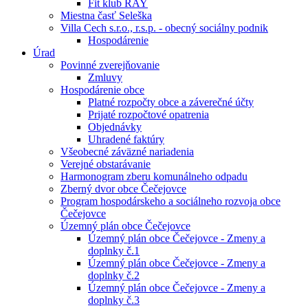
Fit klub RAY
Miestna časť Seleška
Villa Cech s.r.o., r.s.p. - obecný sociálny podnik
Hospodárenie
Úrad
Povinné zverejňovanie
Zmluvy
Hospodárenie obce
Platné rozpočty obce a záverečné účty
Prijaté rozpočtové opatrenia
Objednávky
Uhradené faktúry
Všeobecné záväzné nariadenia
Verejné obstarávanie
Harmonogram zberu komunálneho odpadu
Zberný dvor obce Čečejovce
Program hospodárskeho a sociálneho rozvoja obce
Čečejovce
Územný plán obce Čečejovce
Územný plán obce Čečejovce - Zmeny a
doplnky č.1
Územný plán obce Čečejovce - Zmeny a
doplnky č.2
Územný plán obce Čečejovce - Zmeny a
doplnky č.3