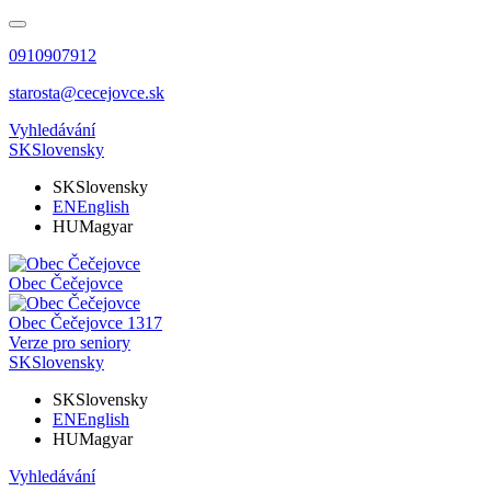
0910907912
starosta@cecejovce.sk
Vyhledávání
SK
Slovensky
SK
Slovensky
EN
English
HU
Magyar
Obec
Čečejovce
Obec
Čečejovce
1317
Verze pro seniory
SK
Slovensky
SK
Slovensky
EN
English
HU
Magyar
Vyhledávání