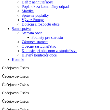
Daň z nehnuteľnosti
Poplatok za komunálny odpad
Matrika
Správne poplatky
Vývoz žumpy
Dotáciu z rozpočtu obce
Samospráva
Starosta obce
Podnety pre starostu
Zástupca starostu
Obecné zastupiteľstvo
Komisie pri obecnom zastupiteľstve
Hlavný kontrolór obce
Kontakt
Čečejovce
•
Csécs
Čečejovce
•
Csécs
Čečejovce
•
Csécs
Čečejovce
•
Csécs
Čečejovce
•
Csécs
Čečejovce
•
Csécs