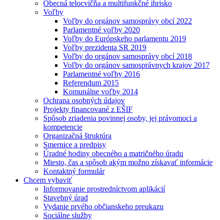
Obecná telocvičňa a multifunkčné ihrisko
Voľby
Voľby do orgánov samosprávy obcí 2022
Parlamentné voľby 2020
Voľby do Európskeho parlamentu 2019
Voľby prezidenta SR 2019
Voľby do orgánov samosprávy obcí 2018
Voľby do orgánov samosprávnych krajov 2017
Parlamentné voľby 2016
Referendum 2015
Komunálne voľby 2014
Ochrana osobných údajov
Projekty financované z EŠIF
Spôsob zriadenia povinnej osoby, jej právomoci a
kompetencie
Organizačná štruktúra
Smernice a predpisy
Úradné hodiny obecného a matričného úradu
Miesto, čas a spôsob akým možno získavať informácie
Kontaktný formulár
Chcem vybaviť
Informovanie prostredníctvom aplikácií
Stavebný úrad
Vydanie prvého občianskeho preukazu
Sociálne služby