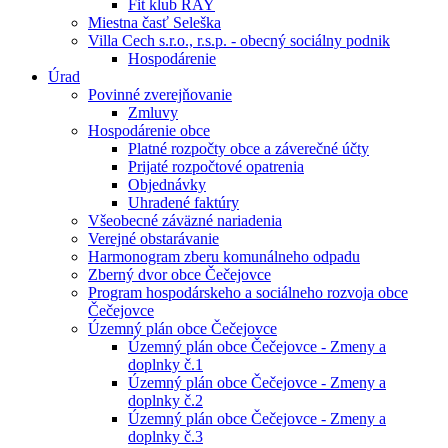
Fit klub RAY
Miestna časť Seleška
Villa Cech s.r.o., r.s.p. - obecný sociálny podnik
Hospodárenie
Úrad
Povinné zverejňovanie
Zmluvy
Hospodárenie obce
Platné rozpočty obce a záverečné účty
Prijaté rozpočtové opatrenia
Objednávky
Uhradené faktúry
Všeobecné záväzné nariadenia
Verejné obstarávanie
Harmonogram zberu komunálneho odpadu
Zberný dvor obce Čečejovce
Program hospodárskeho a sociálneho rozvoja obce
Čečejovce
Územný plán obce Čečejovce
Územný plán obce Čečejovce - Zmeny a
doplnky č.1
Územný plán obce Čečejovce - Zmeny a
doplnky č.2
Územný plán obce Čečejovce - Zmeny a
doplnky č.3