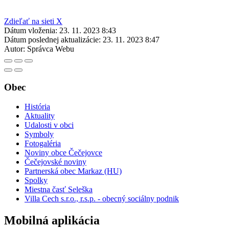
Zdieľať na sieti X
Dátum vloženia:
23. 11. 2023 8:43
Dátum poslednej aktualizácie:
23. 11. 2023 8:47
Autor:
Správca Webu
Obec
História
Aktuality
Udalosti v obci
Symboly
Fotogaléria
Noviny obce Čečejovce
Čečejovské noviny
Partnerská obec Markaz (HU)
Spolky
Miestna časť Seleška
Villa Cech s.r.o., r.s.p. - obecný sociálny podnik
Mobilná aplikácia