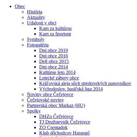
Obec
História
Aktuality
Udalosti v obci
Kam za kultúrou
Kam za športom
Symboly
Fotogaléria
Dni obce 2019
Dni obce 2016
Deň obce 2015
Dni obce 2014
Kultúrne leto 2014
Letecké zábery obce
Kráľovská aleja sôch stredovekých panovníkov
Východoslov. hasičská liga 2014
Noviny obce Čečejovce
Čečejovské noviny
Partnerská obec Markaz (HU)
Spolky
DHZo Čečejovce
TJ Družstevník Čečejovce
ZO Csemadok
Klub dôchodcov Harangó