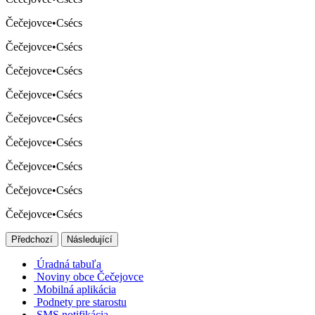
Čečejovce
•
Csécs
Čečejovce
•
Csécs
Čečejovce
•
Csécs
Čečejovce
•
Csécs
Čečejovce
•
Csécs
Čečejovce
•
Csécs
Čečejovce
•
Csécs
Čečejovce
•
Csécs
Čečejovce
•
Csécs
Předchozí
Následující
Úradná tabuľa
Noviny obce Čečejovce
Mobilná aplikácia
Podnety pre starostu
SMS notifikácia