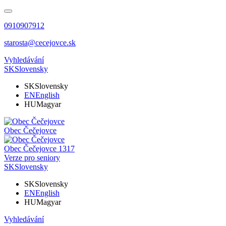
0910907912
starosta@cecejovce.sk
Vyhledávání
SK
Slovensky
SK
Slovensky
EN
English
HU
Magyar
Obec
Čečejovce
Obec
Čečejovce
1317
Verze pro seniory
SK
Slovensky
SK
Slovensky
EN
English
HU
Magyar
Vyhledávání