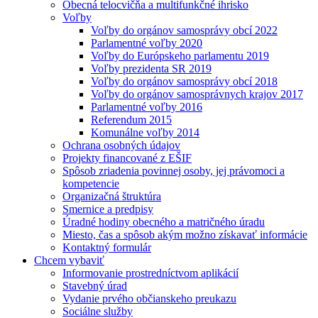
Obecná telocvičňa a multifunkčné ihrisko
Voľby
Voľby do orgánov samosprávy obcí 2022
Parlamentné voľby 2020
Voľby do Európskeho parlamentu 2019
Voľby prezidenta SR 2019
Voľby do orgánov samosprávy obcí 2018
Voľby do orgánov samosprávnych krajov 2017
Parlamentné voľby 2016
Referendum 2015
Komunálne voľby 2014
Ochrana osobných údajov
Projekty financované z EŠIF
Spôsob zriadenia povinnej osoby, jej právomoci a
kompetencie
Organizačná štruktúra
Smernice a predpisy
Úradné hodiny obecného a matričného úradu
Miesto, čas a spôsob akým možno získavať informácie
Kontaktný formulár
Chcem vybaviť
Informovanie prostredníctvom aplikácií
Stavebný úrad
Vydanie prvého občianskeho preukazu
Sociálne služby