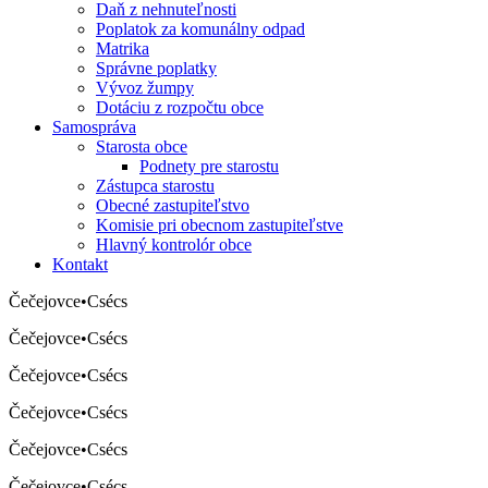
Daň z nehnuteľnosti
Poplatok za komunálny odpad
Matrika
Správne poplatky
Vývoz žumpy
Dotáciu z rozpočtu obce
Samospráva
Starosta obce
Podnety pre starostu
Zástupca starostu
Obecné zastupiteľstvo
Komisie pri obecnom zastupiteľstve
Hlavný kontrolór obce
Kontakt
Čečejovce
•
Csécs
Čečejovce
•
Csécs
Čečejovce
•
Csécs
Čečejovce
•
Csécs
Čečejovce
•
Csécs
Čečejovce
•
Csécs