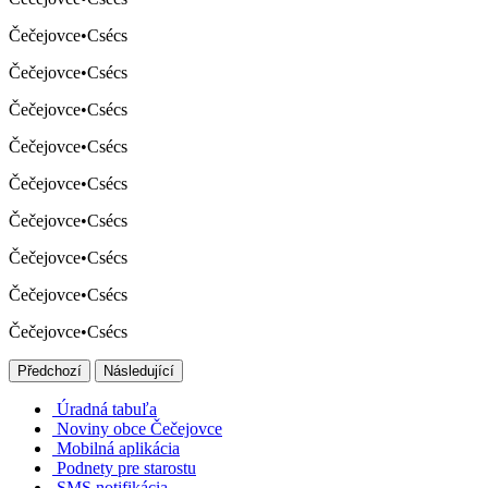
Čečejovce
•
Csécs
Čečejovce
•
Csécs
Čečejovce
•
Csécs
Čečejovce
•
Csécs
Čečejovce
•
Csécs
Čečejovce
•
Csécs
Čečejovce
•
Csécs
Čečejovce
•
Csécs
Čečejovce
•
Csécs
Předchozí
Následující
Úradná tabuľa
Noviny obce Čečejovce
Mobilná aplikácia
Podnety pre starostu
SMS notifikácia