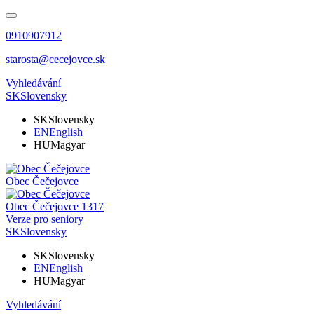
0910907912
starosta@cecejovce.sk
Vyhledávání
SK
Slovensky
SK
Slovensky
EN
English
HU
Magyar
Obec
Čečejovce
Obec
Čečejovce
1317
Verze pro seniory
SK
Slovensky
SK
Slovensky
EN
English
HU
Magyar
Vyhledávání