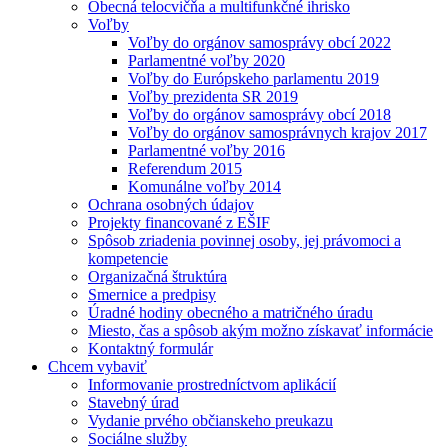
Obecná telocvičňa a multifunkčné ihrisko
Voľby
Voľby do orgánov samosprávy obcí 2022
Parlamentné voľby 2020
Voľby do Európskeho parlamentu 2019
Voľby prezidenta SR 2019
Voľby do orgánov samosprávy obcí 2018
Voľby do orgánov samosprávnych krajov 2017
Parlamentné voľby 2016
Referendum 2015
Komunálne voľby 2014
Ochrana osobných údajov
Projekty financované z EŠIF
Spôsob zriadenia povinnej osoby, jej právomoci a
kompetencie
Organizačná štruktúra
Smernice a predpisy
Úradné hodiny obecného a matričného úradu
Miesto, čas a spôsob akým možno získavať informácie
Kontaktný formulár
Chcem vybaviť
Informovanie prostredníctvom aplikácií
Stavebný úrad
Vydanie prvého občianskeho preukazu
Sociálne služby