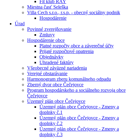
Fit klub RAY
Miestna časť Seleška
Villa Cech s.r.o., r.s.p. - obecný sociálny podnik
Hospodárenie
Úrad
Povinné zverejňovanie
Zmluvy
Hospodárenie obce
Platné rozpočty obce a záverečné účty
Prijaté rozpočtové opatrenia
Objednávky
Uhradené faktúry
Všeobecné záväzné nariadenia
Verejné obstarávanie
Harmonogram zberu komunálneho odpadu
Zberný dvor obce Čečejovce
Program hospodárskeho a sociálneho rozvoja obce
Čečejovce
Územný plán obce Čečejovce
Územný plán obce Čečejovce - Zmeny a
doplnky č.1
Územný plán obce Čečejovce - Zmeny a
doplnky č.2
Územný plán obce Čečejovce - Zmeny a
doplnky č.3