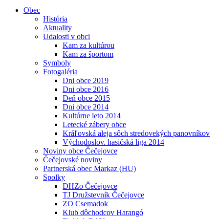
Obec
História
Aktuality
Udalosti v obci
Kam za kultúrou
Kam za športom
Symboly
Fotogaléria
Dni obce 2019
Dni obce 2016
Deň obce 2015
Dni obce 2014
Kultúrne leto 2014
Letecké zábery obce
Kráľovská aleja sôch stredovekých panovníkov
Východoslov. hasičská liga 2014
Noviny obce Čečejovce
Čečejovské noviny
Partnerská obec Markaz (HU)
Spolky
DHZo Čečejovce
TJ Družstevník Čečejovce
ZO Csemadok
Klub dôchodcov Harangó