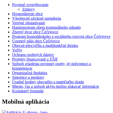
Povinné zverejňovanie
Zmluvy
Hospodárenie obce
Všeobecné záväzné nariadenia
Verejné obstarávanie
Harmonogram zberu komunálneho odpadu
Zberný dvor obce Čečejovce
Program hospodárskeho a sociálneho rozvoja obce Čečejovce
Územný plán obce Čečejovce
Obecná telocvičňa a multifunkčné ihrisko
Voľby
Ochrana osobných údajov
Projekty financované z EŠIF
Spôsob zriadenia povinnej osoby, jej právomoci a
kompetencie
Organizačná štruktúra
Smernice a predpisy
Úradné hodiny obecného a matričného úradu
Miesto, čas a spôsob akým možno získavať informácie
Kontaktný formulár
Mobilná aplikácia