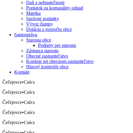
Daň z nehnuteľnosti
Poplatok za komunálny odpad
Matrika
Správne poplatky
Vývoz žumpy
Dotáciu z rozpočtu obce
Samospráva
Starosta obce
Podnety pre starostu
Zástupca starostu
Obecné zastupiteľstvo
Komisie pri obecnom zastupiteľstve
Hlavný kontrolór obce
Kontakt
Čečejovce
•
Csécs
Čečejovce
•
Csécs
Čečejovce
•
Csécs
Čečejovce
•
Csécs
Čečejovce
•
Csécs
Čečejovce
•
Csécs