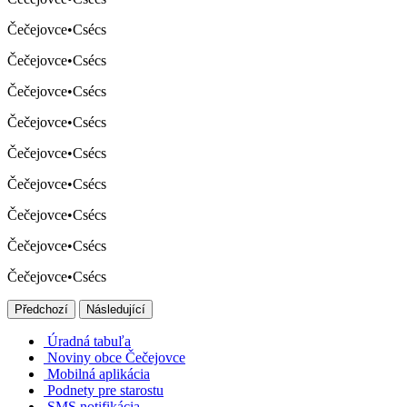
Čečejovce
•
Csécs
Čečejovce
•
Csécs
Čečejovce
•
Csécs
Čečejovce
•
Csécs
Čečejovce
•
Csécs
Čečejovce
•
Csécs
Čečejovce
•
Csécs
Čečejovce
•
Csécs
Čečejovce
•
Csécs
Předchozí
Následující
Úradná tabuľa
Noviny obce Čečejovce
Mobilná aplikácia
Podnety pre starostu
SMS notifikácia