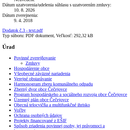
Dátum uzatvorenia/udelenia súhlasu s uzatvorením zmluvy:
10. 8. 2026
Dátum zverejnenia:
9. 4. 2018
Dodatok č.3 - text.pdf
Typ súboru: PDF dokument, Veľkosť: 292,32 kB
Úrad
Povinné zverejňovanie
Zmluvy
Hospodárenie obce
Všeobecné záväzné nariadenia
Verejné obstarávanie
Harmonogram zberu komunálneho odpadu
Zberný dvor obce Čečejovce
Program hospodárskeho a sociálneho rozvoja obce Čečejovce
Územný plán obce Čečejovce
Obecná telocvičňa a multifunkčné ihrisko
Voľby
Ochrana osobných údajov
Projekty financované z EŠIF
Spôsob zriadenia povinnej osoby, jej právomoci a