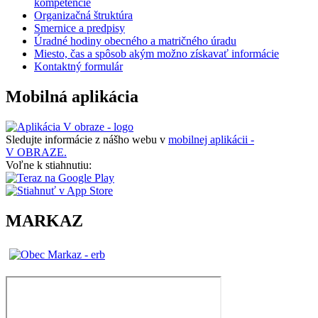
kompetencie
Organizačná štruktúra
Smernice a predpisy
Úradné hodiny obecného a matričného úradu
Miesto, čas a spôsob akým možno získavať informácie
Kontaktný formulár
Mobilná aplikácia
Sledujte informácie z nášho webu v
mobilnej aplikácii -
V OBRAZE.
Voľne k stiahnutiu:
MARKAZ