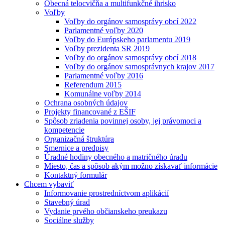
Obecná telocvičňa a multifunkčné ihrisko
Voľby
Voľby do orgánov samosprávy obcí 2022
Parlamentné voľby 2020
Voľby do Európskeho parlamentu 2019
Voľby prezidenta SR 2019
Voľby do orgánov samosprávy obcí 2018
Voľby do orgánov samosprávnych krajov 2017
Parlamentné voľby 2016
Referendum 2015
Komunálne voľby 2014
Ochrana osobných údajov
Projekty financované z EŠIF
Spôsob zriadenia povinnej osoby, jej právomoci a
kompetencie
Organizačná štruktúra
Smernice a predpisy
Úradné hodiny obecného a matričného úradu
Miesto, čas a spôsob akým možno získavať informácie
Kontaktný formulár
Chcem vybaviť
Informovanie prostredníctvom aplikácií
Stavebný úrad
Vydanie prvého občianskeho preukazu
Sociálne služby