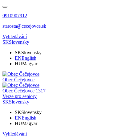
0910907912
starosta@cecejovce.sk
Vyhledávání
SK
Slovensky
SK
Slovensky
EN
English
HU
Magyar
Obec
Čečejovce
Obec
Čečejovce
1317
Verze pro seniory
SK
Slovensky
SK
Slovensky
EN
English
HU
Magyar
Vyhledávání