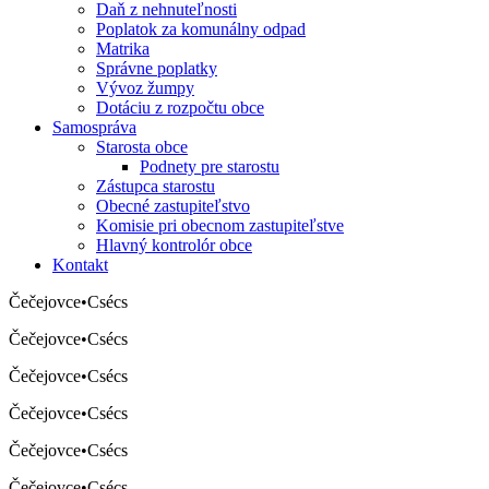
Daň z nehnuteľnosti
Poplatok za komunálny odpad
Matrika
Správne poplatky
Vývoz žumpy
Dotáciu z rozpočtu obce
Samospráva
Starosta obce
Podnety pre starostu
Zástupca starostu
Obecné zastupiteľstvo
Komisie pri obecnom zastupiteľstve
Hlavný kontrolór obce
Kontakt
Čečejovce
•
Csécs
Čečejovce
•
Csécs
Čečejovce
•
Csécs
Čečejovce
•
Csécs
Čečejovce
•
Csécs
Čečejovce
•
Csécs