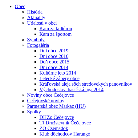
Obec
História
Aktuality
Udalosti v obci
Kam za kultúrou
Kam za športom
Symboly
Fotogaléria
Dni obce 2019
Dni obce 2016
Deň obce 2015
Dni obce 2014
Kultúrne leto 2014
Letecké zábery obce
Kráľovská aleja sôch stredovekých panovníkov
Východoslov. hasičská liga 2014
Noviny obce Čečejovce
Čečejovské noviny
Partnerská obec Markaz (HU)
Spolky
DHZo Čečejovce
TJ Družstevník Čečejovce
ZO Csemadok
Klub dôchodcov Harangó