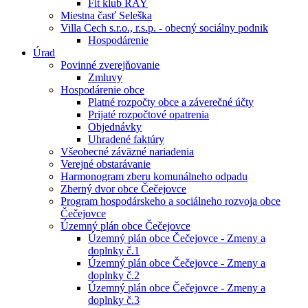
Fit klub RAY
Miestna časť Seleška
Villa Cech s.r.o., r.s.p. - obecný sociálny podnik
Hospodárenie
Úrad
Povinné zverejňovanie
Zmluvy
Hospodárenie obce
Platné rozpočty obce a záverečné účty
Prijaté rozpočtové opatrenia
Objednávky
Uhradené faktúry
Všeobecné záväzné nariadenia
Verejné obstarávanie
Harmonogram zberu komunálneho odpadu
Zberný dvor obce Čečejovce
Program hospodárskeho a sociálneho rozvoja obce
Čečejovce
Územný plán obce Čečejovce
Územný plán obce Čečejovce - Zmeny a
doplnky č.1
Územný plán obce Čečejovce - Zmeny a
doplnky č.2
Územný plán obce Čečejovce - Zmeny a
doplnky č.3