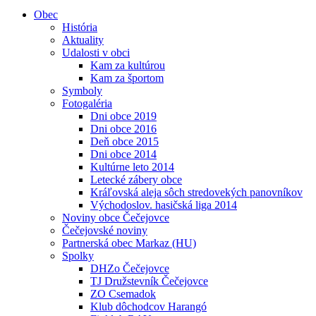
Obec
História
Aktuality
Udalosti v obci
Kam za kultúrou
Kam za športom
Symboly
Fotogaléria
Dni obce 2019
Dni obce 2016
Deň obce 2015
Dni obce 2014
Kultúrne leto 2014
Letecké zábery obce
Kráľovská aleja sôch stredovekých panovníkov
Východoslov. hasičská liga 2014
Noviny obce Čečejovce
Čečejovské noviny
Partnerská obec Markaz (HU)
Spolky
DHZo Čečejovce
TJ Družstevník Čečejovce
ZO Csemadok
Klub dôchodcov Harangó