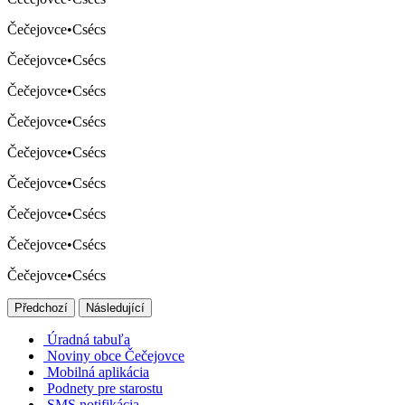
Čečejovce
•
Csécs
Čečejovce
•
Csécs
Čečejovce
•
Csécs
Čečejovce
•
Csécs
Čečejovce
•
Csécs
Čečejovce
•
Csécs
Čečejovce
•
Csécs
Čečejovce
•
Csécs
Čečejovce
•
Csécs
Předchozí
Následující
Úradná tabuľa
Noviny obce Čečejovce
Mobilná aplikácia
Podnety pre starostu
SMS notifikácia