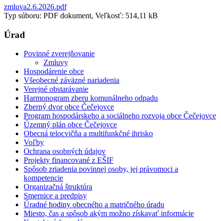
zmluva2.6.2026.pdf
Typ súboru: PDF dokument, Veľkosť: 514,11 kB
Úrad
Povinné zverejňovanie
Zmluvy
Hospodárenie obce
Všeobecné záväzné nariadenia
Verejné obstarávanie
Harmonogram zberu komunálneho odpadu
Zberný dvor obce Čečejovce
Program hospodárskeho a sociálneho rozvoja obce Čečejovce
Územný plán obce Čečejovce
Obecná telocvičňa a multifunkčné ihrisko
Voľby
Ochrana osobných údajov
Projekty financované z EŠIF
Spôsob zriadenia povinnej osoby, jej právomoci a
kompetencie
Organizačná štruktúra
Smernice a predpisy
Úradné hodiny obecného a matričného úradu
Miesto, čas a spôsob akým možno získavať informácie