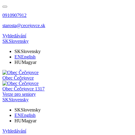
0910907912
starosta@cecejovce.sk
Vyhledávání
SK
Slovensky
SK
Slovensky
EN
English
HU
Magyar
Obec
Čečejovce
Obec
Čečejovce
1317
Verze pro seniory
SK
Slovensky
SK
Slovensky
EN
English
HU
Magyar
Vyhledávání