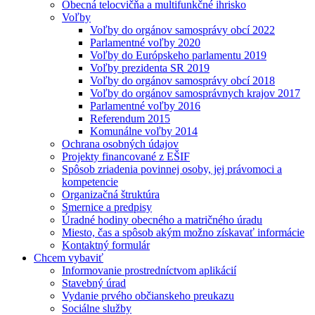
Obecná telocvičňa a multifunkčné ihrisko
Voľby
Voľby do orgánov samosprávy obcí 2022
Parlamentné voľby 2020
Voľby do Európskeho parlamentu 2019
Voľby prezidenta SR 2019
Voľby do orgánov samosprávy obcí 2018
Voľby do orgánov samosprávnych krajov 2017
Parlamentné voľby 2016
Referendum 2015
Komunálne voľby 2014
Ochrana osobných údajov
Projekty financované z EŠIF
Spôsob zriadenia povinnej osoby, jej právomoci a
kompetencie
Organizačná štruktúra
Smernice a predpisy
Úradné hodiny obecného a matričného úradu
Miesto, čas a spôsob akým možno získavať informácie
Kontaktný formulár
Chcem vybaviť
Informovanie prostredníctvom aplikácií
Stavebný úrad
Vydanie prvého občianskeho preukazu
Sociálne služby