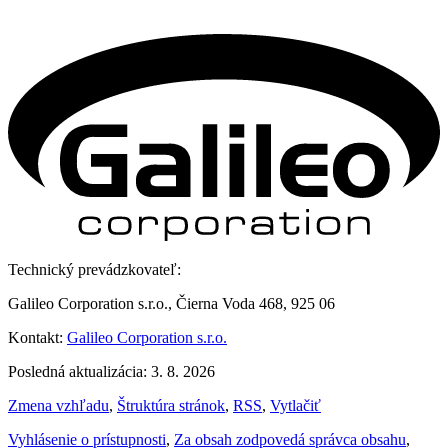
Technický prevádzkovateľ:
Galileo Corporation s.r.o., Čierna Voda 468, 925 06
Kontakt:
Galileo Corporation s.r.o.
Posledná aktualizácia: 3. 8. 2026
Zmena vzhľadu
,
Štruktúra stránok
,
RSS
,
Vytlačiť
Vyhlásenie o prístupnosti
,
Za obsah zodpovedá správca obsahu
,