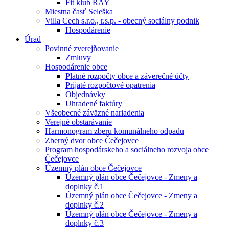
Fit klub RAY
Miestna časť Seleška
Villa Cech s.r.o., r.s.p. - obecný sociálny podnik
Hospodárenie
Úrad
Povinné zverejňovanie
Zmluvy
Hospodárenie obce
Platné rozpočty obce a záverečné účty
Prijaté rozpočtové opatrenia
Objednávky
Uhradené faktúry
Všeobecné záväzné nariadenia
Verejné obstarávanie
Harmonogram zberu komunálneho odpadu
Zberný dvor obce Čečejovce
Program hospodárskeho a sociálneho rozvoja obce
Čečejovce
Územný plán obce Čečejovce
Územný plán obce Čečejovce - Zmeny a
doplnky č.1
Územný plán obce Čečejovce - Zmeny a
doplnky č.2
Územný plán obce Čečejovce - Zmeny a
doplnky č.3