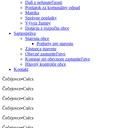
Daň z nehnuteľnosti
Poplatok za komunálny odpad
Matrika
Správne poplatky
Vývoz žumpy
Dotáciu z rozpočtu obce
Samospráva
Starosta obce
Podnety pre starostu
Zástupca starostu
Obecné zastupiteľstvo
Komisie pri obecnom zastupiteľstve
Hlavný kontrolór obce
Kontakt
Čečejovce
•
Csécs
Čečejovce
•
Csécs
Čečejovce
•
Csécs
Čečejovce
•
Csécs
Čečejovce
•
Csécs
Čečejovce
•
Csécs