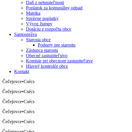
Daň z nehnuteľnosti
Poplatok za komunálny odpad
Matrika
Správne poplatky
Vývoz žumpy
Dotáciu z rozpočtu obce
Samospráva
Starosta obce
Podnety pre starostu
Zástupca starostu
Obecné zastupiteľstvo
Komisie pri obecnom zastupiteľstve
Hlavný kontrolór obce
Kontakt
Čečejovce
•
Csécs
Čečejovce
•
Csécs
Čečejovce
•
Csécs
Čečejovce
•
Csécs
Čečejovce
•
Csécs
Čečejovce
•
Csécs