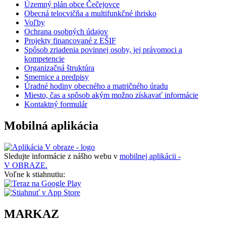
Územný plán obce Čečejovce
Obecná telocvičňa a multifunkčné ihrisko
Voľby
Ochrana osobných údajov
Projekty financované z EŠIF
Spôsob zriadenia povinnej osoby, jej právomoci a
kompetencie
Organizačná štruktúra
Smernice a predpisy
Úradné hodiny obecného a matričného úradu
Miesto, čas a spôsob akým možno získavať informácie
Kontaktný formulár
Mobilná aplikácia
Sledujte informácie z nášho webu v
mobilnej aplikácii -
V OBRAZE.
Voľne k stiahnutiu:
MARKAZ