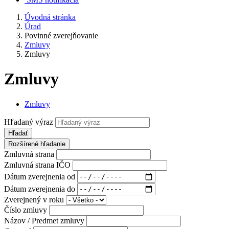
Úvodná stránka
Úrad
Povinné zverejňovanie
Zmluvy
Zmluvy
Zmluvy
Zmluvy
Hľadaný výraz
Hľadať
Rozšírené hľadanie
Zmluvná strana
Zmluvná strana IČO
Dátum zverejnenia od
Dátum zverejnenia do
Zverejnený v roku
Číslo zmluvy
Názov / Predmet zmluvy