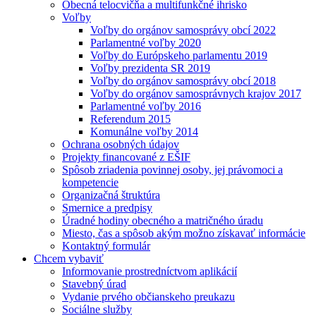
Obecná telocvičňa a multifunkčné ihrisko
Voľby
Voľby do orgánov samosprávy obcí 2022
Parlamentné voľby 2020
Voľby do Európskeho parlamentu 2019
Voľby prezidenta SR 2019
Voľby do orgánov samosprávy obcí 2018
Voľby do orgánov samosprávnych krajov 2017
Parlamentné voľby 2016
Referendum 2015
Komunálne voľby 2014
Ochrana osobných údajov
Projekty financované z EŠIF
Spôsob zriadenia povinnej osoby, jej právomoci a
kompetencie
Organizačná štruktúra
Smernice a predpisy
Úradné hodiny obecného a matričného úradu
Miesto, čas a spôsob akým možno získavať informácie
Kontaktný formulár
Chcem vybaviť
Informovanie prostredníctvom aplikácií
Stavebný úrad
Vydanie prvého občianskeho preukazu
Sociálne služby