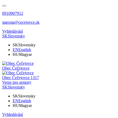
0910907912
starosta@cecejovce.sk
Vyhledávání
SK
Slovensky
SK
Slovensky
EN
English
HU
Magyar
Obec
Čečejovce
Obec
Čečejovce
1317
Verze pro seniory
SK
Slovensky
SK
Slovensky
EN
English
HU
Magyar
Vyhledávání