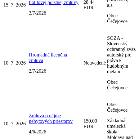
28,44
flotilovej poistnej zmluvy
15. 7. 2026
a.s.
EUR
3/7/2026
Obec
Čečejovce
SOZA -
Slovenský
ochranný zväz
Hromadná licenčná
autorský pre
zmluva
práva k
10. 7. 2026
Neuvedené
hudobným
2/7/2026
dielam
Obec
Čečejovce
Obec
Čečejovce
Zmluva o nájme
Základná
150,00
nebytových priestorov
10. 7. 2026
umelecká
EUR
4/6/2026
škola
Moldava nad