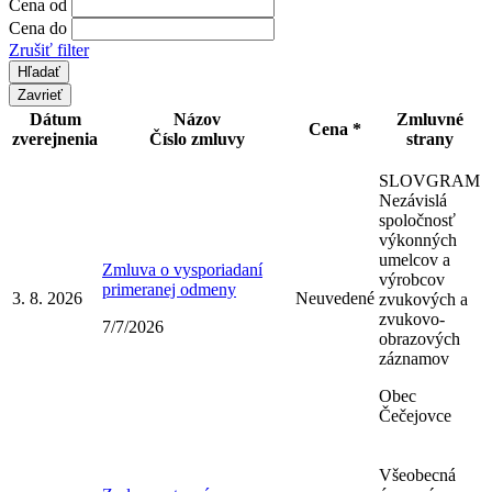
Cena od
Cena do
Zrušiť filter
Zavrieť
Dátum
Názov
Zmluvné
Cena *
zverejnenia
Číslo zmluvy
strany
SLOVGRAM
Nezávislá
spoločnosť
výkonných
umelcov a
Zmluva o vysporiadaní
výrobcov
primeranej odmeny
3. 8. 2026
Neuvedené
zvukových a
zvukovo-
7/7/2026
obrazových
záznamov
Obec
Čečejovce
Všeobecná