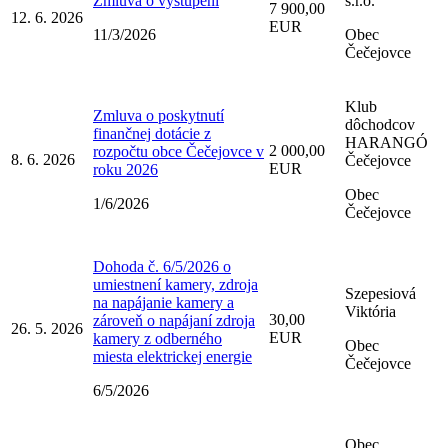
Zmluva o vystúpení
s.r.o.
7 900,00
12. 6. 2026
EUR
11/3/2026
Obec
Čečejovce
Klub
Zmluva o poskytnutí
dôchodcov
finančnej dotácie z
HARANGÓ
2 000,00
rozpočtu obce Čečejovce v
8. 6. 2026
Čečejovce
EUR
roku 2026
Obec
1/6/2026
Čečejovce
Dohoda č. 6/5/2026 o
umiestnení kamery, zdroja
Szepesiová
na napájanie kamery a
Viktória
30,00
zároveň o napájaní zdroja
26. 5. 2026
EUR
kamery z odberného
Obec
miesta elektrickej energie
Čečejovce
6/5/2026
Obec