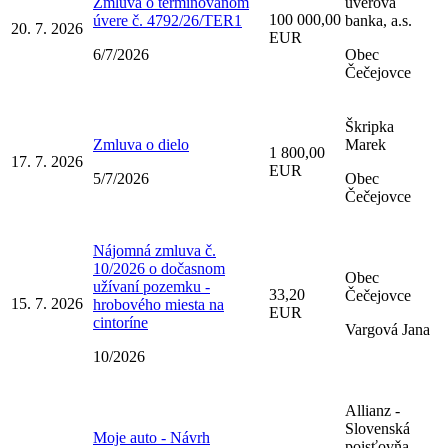
Zmluva o termínovanom
úverová
100 000,00
úvere č. 4792/26/TER1
banka, a.s.
20. 7. 2026
EUR
6/7/2026
Obec
Čečejovce
Škripka
Zmluva o dielo
Marek
1 800,00
17. 7. 2026
EUR
5/7/2026
Obec
Čečejovce
Nájomná zmluva č.
10/2026 o dočasnom
Obec
užívaní pozemku -
33,20
Čečejovce
15. 7. 2026
hrobového miesta na
EUR
cintoríne
Vargová Jana
10/2026
Allianz -
Slovenská
Moje auto - Návrh
poisťovňa,