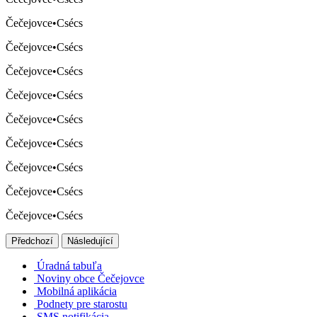
Čečejovce
•
Csécs
Čečejovce
•
Csécs
Čečejovce
•
Csécs
Čečejovce
•
Csécs
Čečejovce
•
Csécs
Čečejovce
•
Csécs
Čečejovce
•
Csécs
Čečejovce
•
Csécs
Čečejovce
•
Csécs
Předchozí
Následující
Úradná tabuľa
Noviny obce Čečejovce
Mobilná aplikácia
Podnety pre starostu
SMS notifikácia