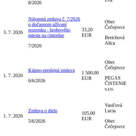
8/2026
Nájomná zmluva č. 7/2026
Obec
o dočasnom užívaní
Čečejovce
33,20
pozemku - hrobového
3. 7. 2026
EUR
miesta na cintoríne
Breichová
Alica
7/2026
Obec
Čečejovce
Kúpno-predajná zmluva
1 500,00
1. 7. 2026
PEGAS
EUR
6/6/2026
ČISTENIE
s.r.o.
Vasiľová
Zmluva o dielo
Lucia
105,00
1. 7. 2026
EUR
5/6/2026
Obec
Čečejovce