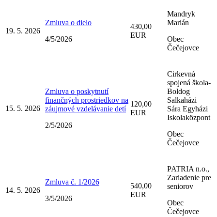
Mandryk
Zmluva o dielo
Marián
430,00
19. 5. 2026
EUR
4/5/2026
Obec
Čečejovce
Cirkevná
spojená škola-
Zmluva o poskytnutí
Boldog
finančných prostriedkov na
Salkaházi
120,00
15. 5. 2026
záujmové vzdelávanie detí
Sára Egyházi
EUR
Iskolaközpont
2/5/2026
Obec
Čečejovce
PATRIA n.o.,
Zariadenie pre
Zmluva č. 1/2026
540,00
seniorov
14. 5. 2026
EUR
3/5/2026
Obec
Čečejovce