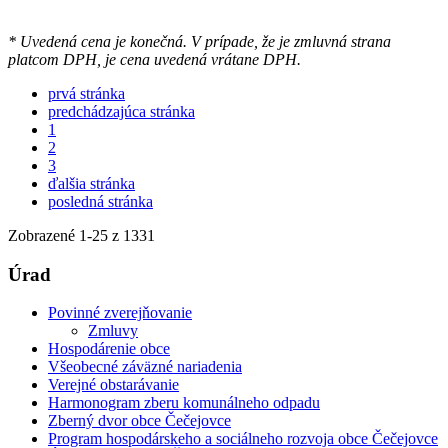
* Uvedená cena je konečná. V prípade, že je zmluvná strana
platcom DPH, je cena uvedená vrátane DPH.
prvá stránka
predchádzajúca stránka
1
2
3
ďalšia stránka
posledná stránka
Zobrazené
1
-
25
z 1331
Úrad
Povinné zverejňovanie
Zmluvy
Hospodárenie obce
Všeobecné záväzné nariadenia
Verejné obstarávanie
Harmonogram zberu komunálneho odpadu
Zberný dvor obce Čečejovce
Program hospodárskeho a sociálneho rozvoja obce Čečejovce