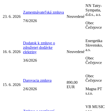
NN Tatry-
Sympatia,
Zamestnávateľská zmluva
d.d.s., a.s.
23. 6. 2026
Neuvedené
7/6/2026
Obec
Čečejovce
Energetika
Dodatok k zmluve o
Slovensko,
združenej dodávke
a.s.
16. 6. 2026
Neuvedené
elektriny
Obec
3/6/2026
Čečejovce
Obec
Darovacia zmluva
Čečejovce
890,00
15. 6. 2026
EUR
2/6/2026
Magna PT
s.r.o.
VB MUSIC