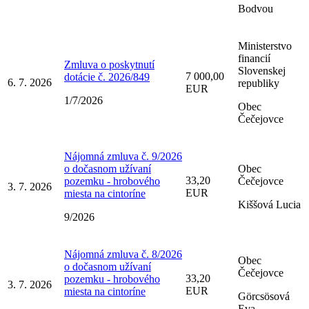
Bodvou
Ministerstvo
financií
Zmluva o poskytnutí
Slovenskej
7 000,00
dotácie č. 2026/849
6. 7. 2026
republiky
EUR
1/7/2026
Obec
Čečejovce
Nájomná zmluva č. 9/2026
o dočasnom užívaní
Obec
33,20
pozemku - hrobového
Čečejovce
3. 7. 2026
EUR
miesta na cintoríne
Kiššová Lucia
9/2026
Nájomná zmluva č. 8/2026
Obec
o dočasnom užívaní
Čečejovce
33,20
pozemku - hrobového
3. 7. 2026
EUR
miesta na cintoríne
Görcsösová
Eva