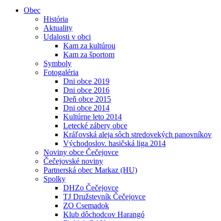
Obec
História
Aktuality
Udalosti v obci
Kam za kultúrou
Kam za športom
Symboly
Fotogaléria
Dni obce 2019
Dni obce 2016
Deň obce 2015
Dni obce 2014
Kultúrne leto 2014
Letecké zábery obce
Kráľovská aleja sôch stredovekých panovníkov
Východoslov. hasičská liga 2014
Noviny obce Čečejovce
Čečejovské noviny
Partnerská obec Markaz (HU)
Spolky
DHZo Čečejovce
TJ Družstevník Čečejovce
ZO Csemadok
Klub dôchodcov Harangó