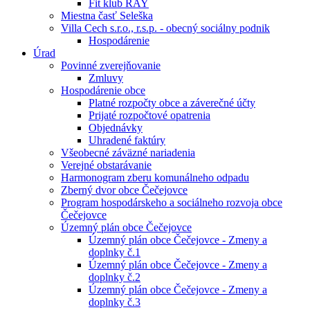
Fit klub RAY
Miestna časť Seleška
Villa Cech s.r.o., r.s.p. - obecný sociálny podnik
Hospodárenie
Úrad
Povinné zverejňovanie
Zmluvy
Hospodárenie obce
Platné rozpočty obce a záverečné účty
Prijaté rozpočtové opatrenia
Objednávky
Uhradené faktúry
Všeobecné záväzné nariadenia
Verejné obstarávanie
Harmonogram zberu komunálneho odpadu
Zberný dvor obce Čečejovce
Program hospodárskeho a sociálneho rozvoja obce
Čečejovce
Územný plán obce Čečejovce
Územný plán obce Čečejovce - Zmeny a
doplnky č.1
Územný plán obce Čečejovce - Zmeny a
doplnky č.2
Územný plán obce Čečejovce - Zmeny a
doplnky č.3