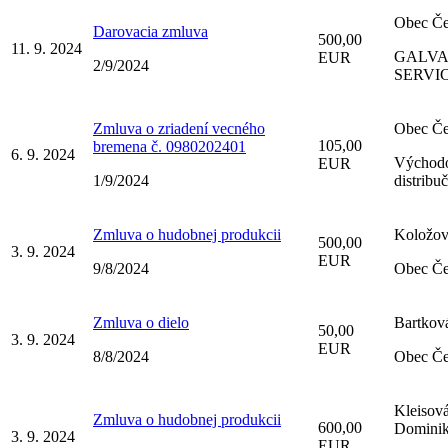
Obec Če
Darovacia zmluva
500,00
11. 9. 2024
GALVA
EUR
2/9/2024
SERVICE
Zmluva o zriadení vecného
Obec Če
105,00
bremena č. 0980202401
6. 9. 2024
Východo
EUR
1/9/2024
distribuč
Zmluva o hudobnej produkcii
Koložov
500,00
3. 9. 2024
EUR
9/8/2024
Obec Če
Zmluva o dielo
Bartkov
50,00
3. 9. 2024
EUR
8/8/2024
Obec Če
Kleisov
Zmluva o hudobnej produkcii
600,00
Domini
3. 9. 2024
EUR