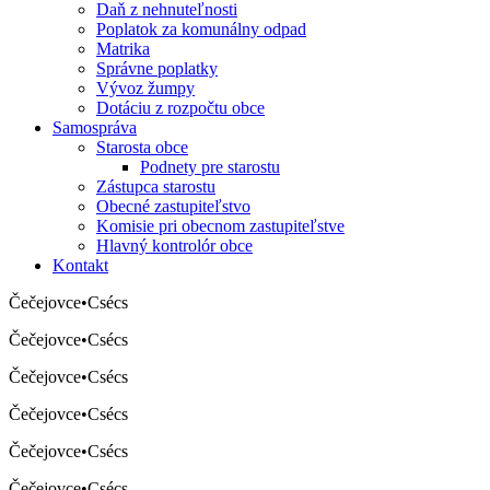
Daň z nehnuteľnosti
Poplatok za komunálny odpad
Matrika
Správne poplatky
Vývoz žumpy
Dotáciu z rozpočtu obce
Samospráva
Starosta obce
Podnety pre starostu
Zástupca starostu
Obecné zastupiteľstvo
Komisie pri obecnom zastupiteľstve
Hlavný kontrolór obce
Kontakt
Čečejovce
•
Csécs
Čečejovce
•
Csécs
Čečejovce
•
Csécs
Čečejovce
•
Csécs
Čečejovce
•
Csécs
Čečejovce
•
Csécs