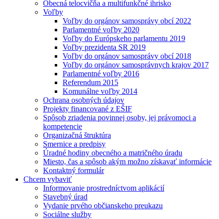
Obecná telocvičňa a multifunkčné ihrisko
Voľby
Voľby do orgánov samosprávy obcí 2022
Parlamentné voľby 2020
Voľby do Európskeho parlamentu 2019
Voľby prezidenta SR 2019
Voľby do orgánov samosprávy obcí 2018
Voľby do orgánov samosprávnych krajov 2017
Parlamentné voľby 2016
Referendum 2015
Komunálne voľby 2014
Ochrana osobných údajov
Projekty financované z EŠIF
Spôsob zriadenia povinnej osoby, jej právomoci a
kompetencie
Organizačná štruktúra
Smernice a predpisy
Úradné hodiny obecného a matričného úradu
Miesto, čas a spôsob akým možno získavať informácie
Kontaktný formulár
Chcem vybaviť
Informovanie prostredníctvom aplikácií
Stavebný úrad
Vydanie prvého občianskeho preukazu
Sociálne služby