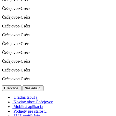
Čečejovce
•
Csécs
Čečejovce
•
Csécs
Čečejovce
•
Csécs
Čečejovce
•
Csécs
Čečejovce
•
Csécs
Čečejovce
•
Csécs
Čečejovce
•
Csécs
Čečejovce
•
Csécs
Čečejovce
•
Csécs
Předchozí
Následující
Úradná tabuľa
Noviny obce Čečejovce
Mobilná aplikácia
Podnety pre starostu
SMS notifikácia