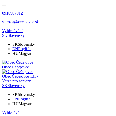
0910907912
starosta@cecejovce.sk
Vyhledávání
SK
Slovensky
SK
Slovensky
EN
English
HU
Magyar
Obec
Čečejovce
Obec
Čečejovce
1317
Verze pro seniory
SK
Slovensky
SK
Slovensky
EN
English
HU
Magyar
Vyhledávání