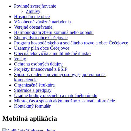
Povinné zverejňovanie
Zmluvy
Hospodárenie obce
Všeobecné záväzné nariadenia
Verejné obstarávanie
Harmonogram zberu komunálneho odpadu
Zberný dvor obce Čečejovce
Program hospodárskeho a sociálneho rozvoja obce Čečejovce
Územný plán obce Čečejovce
Obecná telocvičňa a multifunkčné ihrisko
Voľby
Ochrana osobných údajov
Projekty financované z EŠIF
Spôsob zriadenia povinnej osoby, jej právomoci a
kompetencie
Organizačná štruktúra
Smernice a predpisy
Úradné hodiny obecného a matričného úradu
Miesto, čas a spôsob akým možno získavať informácie
Kontaktný formulár
Mobilná aplikácia