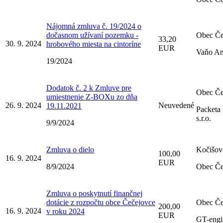
Nájomná zmluva č. 19/2024 o
dočasnom užívaní pozemku -
Obec Če
33,20
30. 9. 2024
hrobového miesta na cintoríne
EUR
Vaňo An
19/2024
Dodatok č. 2 k Zmluve pre
Obec Če
umiestnenie Z-BOXu zo dňa
26. 9. 2024
Neuvedené
19.11.2021
Packeta 
s.r.o.
9/9/2024
Zmluva o dielo
Kočišov
100,00
16. 9. 2024
EUR
8/9/2024
Obec Če
Zmluva o poskytnutí finančnej
dotácie z rozpočtu obce Čečejovce
Obec Če
200,00
16. 9. 2024
v roku 2024
EUR
GT-engin