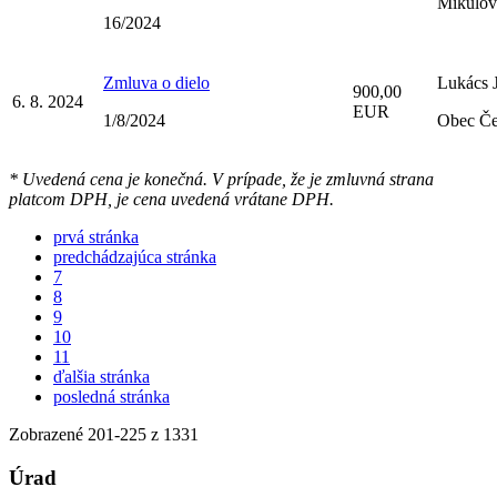
Mikulov
16/2024
Zmluva o dielo
Lukács 
900,00
6. 8. 2024
EUR
1/8/2024
Obec Če
* Uvedená cena je konečná. V prípade, že je zmluvná strana
platcom DPH, je cena uvedená vrátane DPH.
prvá stránka
predchádzajúca stránka
7
8
9
10
11
ďalšia stránka
posledná stránka
Zobrazené
201
-
225
z 1331
Úrad