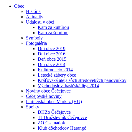
Obec
História
Aktuality
Udalosti v obci
Kam za kultúrou
Kam za športom
Symboly
Fotogaléria
Dni obce 2019
Dni obce 2016
Deň obce 2015
Dni obce 2014
Kultúrne leto 2014
Letecké zábery obce
Kráľovská aleja sôch stredovekých panovníkov
Východoslov. hasičská liga 2014
Noviny obce Čečejovce
Čečejovské noviny
Partnerská obec Markaz (HU)
Spolky
DHZo Čečejovce
TJ Družstevník Čečejovce
ZO Csemadok
Klub dôchodcov Harangó