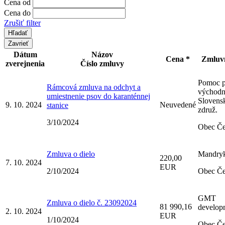
Cena od
Cena do
Zrušiť filter
Zavrieť
Dátum
Názov
Cena *
Zmluvn
zverejnenia
Číslo zmluvy
Pomoc p
Rámcová zmluva na odchyt a
východ
umiestnenie psov do karanténnej
Slovensk
9. 10. 2024
Neuvedené
stanice
združ.
3/10/2024
Obec Če
Zmluva o dielo
Mandryk
220,00
7. 10. 2024
EUR
2/10/2024
Obec Če
GMT
Zmluva o dielo č. 23092024
81 990,16
developm
2. 10. 2024
EUR
1/10/2024
Obec Če