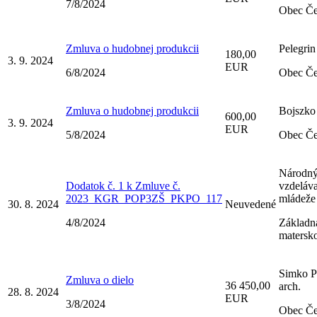
7/8/2024
Obec Če
Zmluva o hudobnej produkcii
Pelegrin
180,00
3. 9. 2024
EUR
6/8/2024
Obec Če
Zmluva o hudobnej produkcii
Bojszko
600,00
3. 9. 2024
EUR
5/8/2024
Obec Če
Národný 
Dodatok č. 1 k Zmluve č.
vzdeláva
2023_KGR_POP3ZŠ_PKPO_117
mládeže
30. 8. 2024
Neuvedené
4/8/2024
Základná
matersk
Simko Pa
Zmluva o dielo
36 450,00
arch.
28. 8. 2024
EUR
3/8/2024
Obec Če