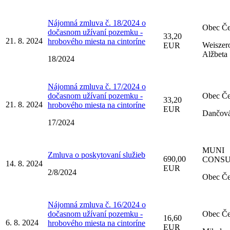
Nájomná zmluva č. 18/2024 o
Obec Če
dočasnom užívaní pozemku -
33,20
21. 8. 2024
hrobového miesta na cintoríne
Weiszer
EUR
Alžbeta
18/2024
Nájomná zmluva č. 17/2024 o
dočasnom užívaní pozemku -
Obec Če
33,20
21. 8. 2024
hrobového miesta na cintoríne
EUR
Dančová
17/2024
MUNI
Zmluva o poskytovaní služieb
690,00
CONSULT
14. 8. 2024
EUR
2/8/2024
Obec Če
Nájomná zmluva č. 16/2024 o
dočasnom užívaní pozemku -
Obec Če
16,60
6. 8. 2024
hrobového miesta na cintoríne
EUR