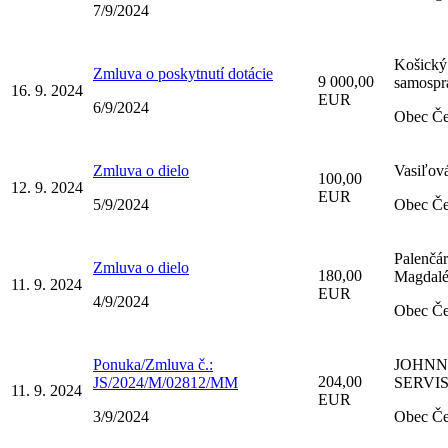
7/9/2024
Košický
Zmluva o poskytnutí dotácie
9 000,00
samospr
16. 9. 2024
EUR
6/9/2024
Obec Če
Zmluva o dielo
Vasiľov
100,00
12. 9. 2024
EUR
5/9/2024
Obec Če
Palenčá
Zmluva o dielo
180,00
Magdal
11. 9. 2024
EUR
4/9/2024
Obec Če
Ponuka/Zmluva č.:
JOHN
204,00
JS/2024/M/02812/MM
SERVIS 
11. 9. 2024
EUR
3/9/2024
Obec Če