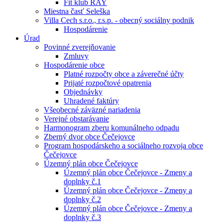
Fit klub RAY
Miestna časť Seleška
Villa Cech s.r.o., r.s.p. - obecný sociálny podnik
Hospodárenie
Úrad
Povinné zverejňovanie
Zmluvy
Hospodárenie obce
Platné rozpočty obce a záverečné účty
Prijaté rozpočtové opatrenia
Objednávky
Uhradené faktúry
Všeobecné záväzné nariadenia
Verejné obstarávanie
Harmonogram zberu komunálneho odpadu
Zberný dvor obce Čečejovce
Program hospodárskeho a sociálneho rozvoja obce
Čečejovce
Územný plán obce Čečejovce
Územný plán obce Čečejovce - Zmeny a
doplnky č.1
Územný plán obce Čečejovce - Zmeny a
doplnky č.2
Územný plán obce Čečejovce - Zmeny a
doplnky č.3