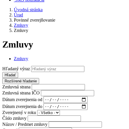
Úvodná stránka
Úrad
Povinné zverejňovanie
Zmluvy
Zmluvy
Zmluvy
Zmluvy
Hľadaný výraz
Hľadať
Rozšírené hľadanie
Zmluvná strana
Zmluvná strana IČO
Dátum zverejnenia od
Dátum zverejnenia do
Zverejnený v roku
Číslo zmluvy
Názov / Predmet zmluvy